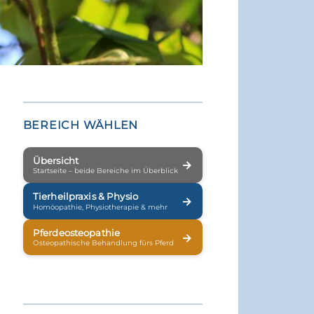
BEREICH WÄHLEN
Übersicht
→
Startseite – beide Bereiche im Überblick
Tierheilpraxis & Physio
→
Homöopathie, Physiotherapie & mehr
Pferdeosteopathie
→
Osteopathische Behandlung fürs Pferd