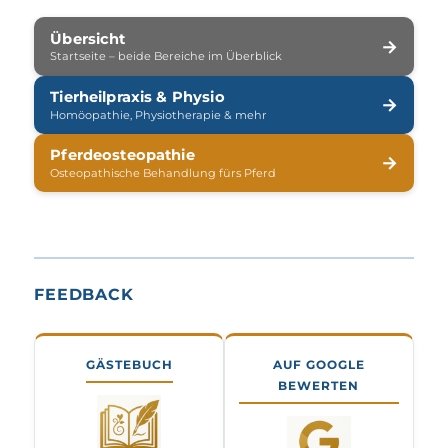
Übersicht
→
Startseite – beide Bereiche im Überblick
Tierheilpraxis & Physio
→
Homöopathie, Physiotherapie & mehr
Pferdeosteopathie
→
Osteopathische Behandlung fürs Pferd
FEEDBACK
GÄSTEBUCH
AUF GOOGLE
BEWERTEN