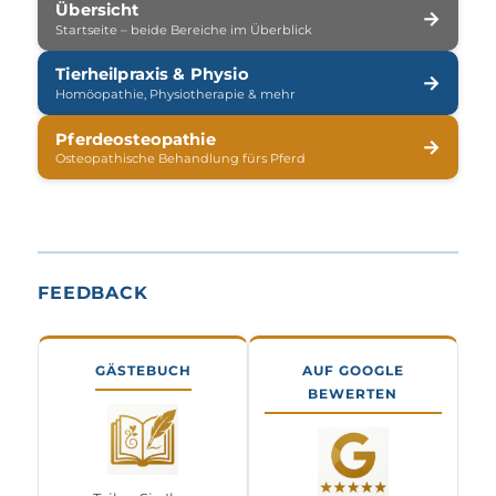
Übersicht
→
Startseite – beide Bereiche im Überblick
Tierheilpraxis & Physio
→
Homöopathie, Physiotherapie & mehr
Pferdeosteopathie
→
Osteopathische Behandlung fürs Pferd
FEEDBACK
GÄSTEBUCH
AUF GOOGLE
BEWERTEN