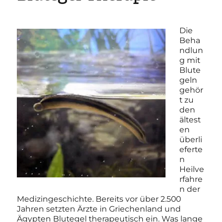
Die
Beha
ndlun
g mit
Blute
geln
gehör
t zu
den
ältest
en
überli
eferte
n
Heilve
rfahre
n der
Medizingeschichte. Bereits vor über 2.500
Jahren setzten Ärzte in Griechenland und
Ägypten Blutegel therapeutisch ein. Was lange