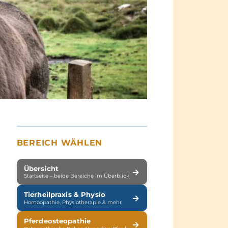
BEREICH WÄHLEN
Übersicht
→
Startseite – beide Bereiche im Überblick
Tierheilpraxis & Physio
→
Homöopathie, Physiotherapie & mehr
Pferdeosteopathie
→