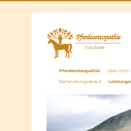
für Groß und Kleintiere
Tierheilpraxis
Pferdeosteopathie
Über mich
Behandlungsablauf
Leistunge