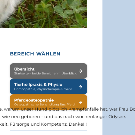
BEREICH WÄHLEN
Übersicht
→
Startseite – beide Bereiche im Überblick
Tierheilpraxis & Physio
→
Homöopathie, Physiotherapie & mehr
Pferdeosteopathie
→
Osteopathische Behandlung fürs Pferd
 warum unser Hund plötzlich Krampfanfälle hat, war Frau Bod
r wie neu geboren - und das nach wochenlanger Odysee.
gkeit, Fürsorge und Kompetenz. Danke!!!