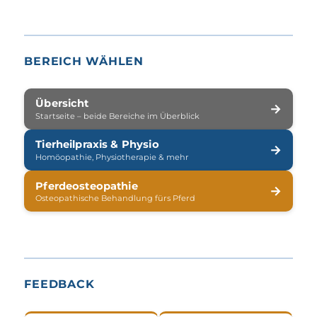
BEREICH WÄHLEN
Übersicht
→
Startseite – beide Bereiche im Überblick
Tierheilpraxis & Physio
→
Homöopathie, Physiotherapie & mehr
Pferdeosteopathie
→
Osteopathische Behandlung fürs Pferd
FEEDBACK