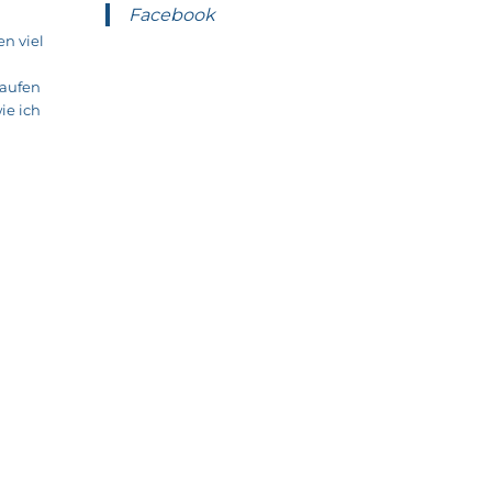
Facebook
n viel
laufen
ie ich