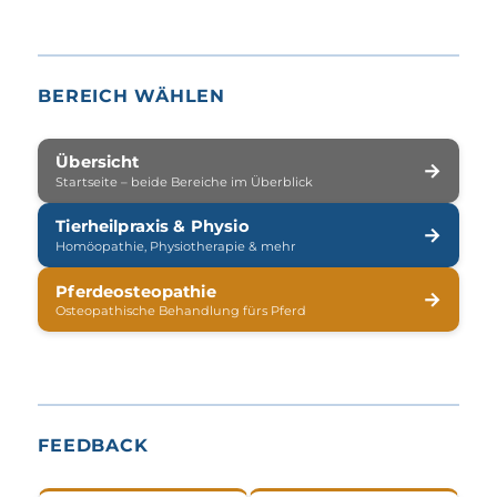
BEREICH WÄHLEN
Übersicht
→
Startseite – beide Bereiche im Überblick
Tierheilpraxis & Physio
→
Homöopathie, Physiotherapie & mehr
Pferdeosteopathie
→
Osteopathische Behandlung fürs Pferd
FEEDBACK