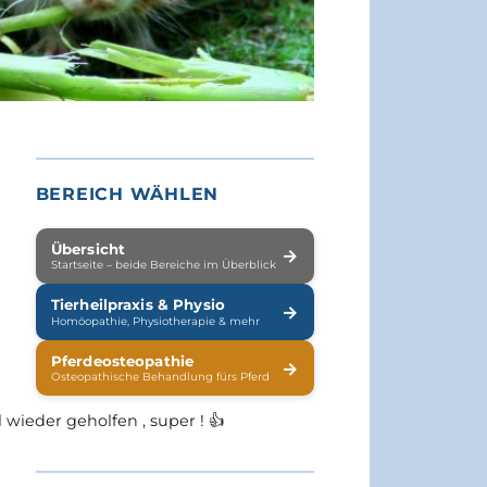
BEREICH WÄHLEN
Übersicht
→
Startseite – beide Bereiche im Überblick
Tierheilpraxis & Physio
→
Homöopathie, Physiotherapie & mehr
Pferdeosteopathie
→
Osteopathische Behandlung fürs Pferd
ieder geholfen , super ! 👍