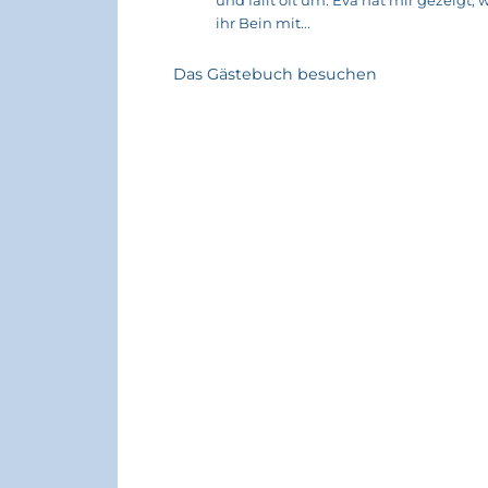
und fällt oft um. Eva hat mir gezeigt, w
ihr Bein mit...
Das Gästebuch besuchen