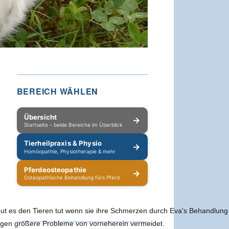
BEREICH WÄHLEN
Übersicht
→
Startseite – beide Bereiche im Überblick
Tierheilpraxis & Physio
→
Homöopathie, Physiotherapie & mehr
Pferdeosteopathie
→
Osteopathische Behandlung fürs Pferd
t es den Tieren tut wenn sie ihre Schmerzen durch Eva's Behandlung v
ngen größere Probleme von vorneherein vermeidet.