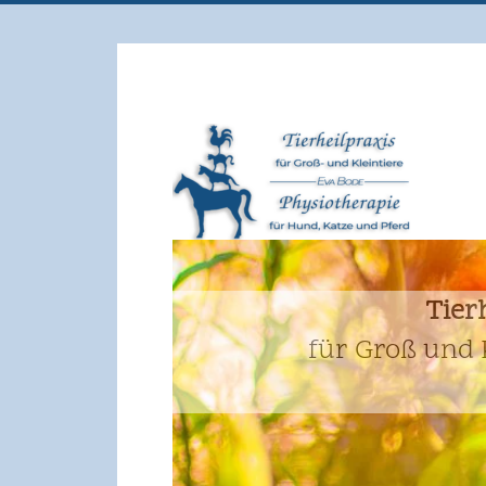
für Groß und Kleintiere
Tierheilpraxis
Tier
für Groß und 