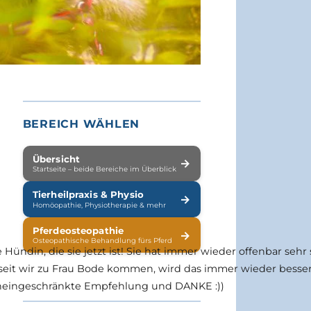
BEREICH WÄHLEN
Übersicht
→
Startseite – beide Bereiche im Überblick
Tierheilpraxis & Physio
→
Homöopathie, Physiotherapie & mehr
Pferdeosteopathie
→
Osteopathische Behandlung fürs Pferd
 Hündin, die sie jetzt ist! Sie hat immer wieder offenbar seh
 seit wir zu Frau Bode kommen, wird das immer wieder besse
h, uneingeschränkte Empfehlung und DANKE :))