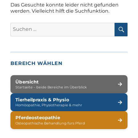
Das Gesuchte konnte leider nicht gefunden
werden. Vielleicht hilft die Suchfunktion.
SUC
Suchen
nach:
BEREICH WÄHLEN
Übersicht
→
Startseite – beide Bereiche im Überblick
Tierheilpraxis & Physio
→
Homöopathie, Physiotherapie & mehr
Pferdeosteopathie
→
Osteopathische Behandlung fürs Pferd