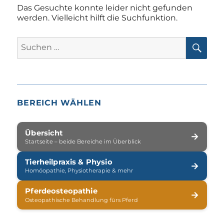
Das Gesuchte konnte leider nicht gefunden
werden. Vielleicht hilft die Suchfunktion.
SUC
Suchen
nach:
BEREICH WÄHLEN
Übersicht
→
Startseite – beide Bereiche im Überblick
Tierheilpraxis & Physio
→
Homöopathie, Physiotherapie & mehr
Pferdeosteopathie
→
Osteopathische Behandlung fürs Pferd